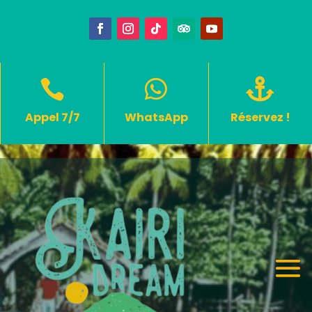



Appel 7/7
WhatsApp
Réservez !