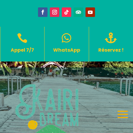



Appel 7/7
WhatsApp
Réservez !