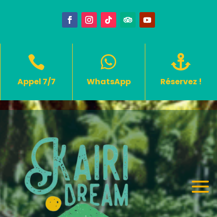



Appel 7/7
WhatsApp
Réservez !